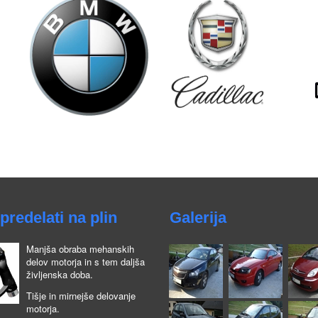
predelati na plin
Galerija
Manjša obraba mehanskih
delov motorja in s tem daljša
življenska doba.
Tišje in mirnejše delovanje
motorja.