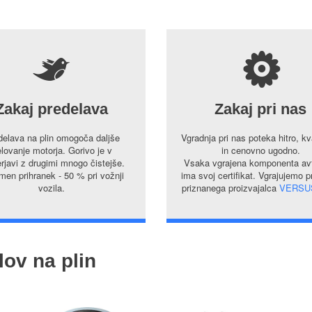
5
s
Zakaj predelava
Zakaj pri nas
delava na plin omogoča daljše
Vgradnja pri nas poteka hitro, kv
lovanje motorja. Gorivo je v
in cenovno ugodno.
rjavi z drugimi mnogo čistejše.
Vsaka vgrajena komponenta avt
en prihranek - 50 % pri vožnji
ima svoj certifikat. Vgrajujemo 
vozila.
priznanega proizvajalca
VERSU
lov na plin