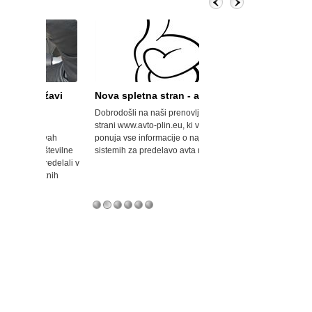
žavi
Nova spletna stran - avto-plin
Velik porast avtoplin
Dobrodošli na naši prenovljeni spletni
Opel svoje modele serijsk
strani www.avto-plin.eu, ki vam sedaj
za uporabo avtoplina (LPG-
vah
ponuja vse informacije o najboljših
naftni plin) prodaja že od l
tevilne
sistemih za predelavo avta na plin.
pa so za doplačilo v višini
edelali v
serijsko predelani modeli na
nih