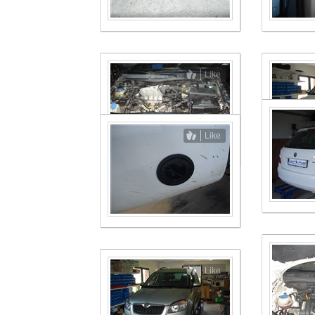
Like
Like
Like