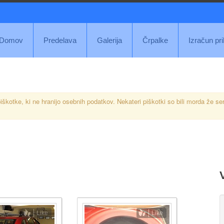
Domov
Predelava
Galerija
Črpalke
Izračun pr
iškotke, ki ne hranijo osebnih podatkov. Nekateri piškotki so bili morda že se
Like
Like