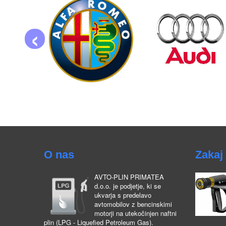
‹
O nas
Zakaj 
AVTO-PLIN PRIMATEA
d.o.o. je podjetje, ki se
ukvarja s predelavo
avtomobilov z bencinskimi
motorji na utekočinjen naftni
plin (LPG - Liquefied Petroleum Gas).