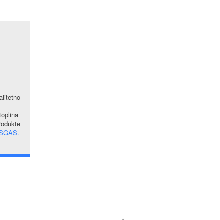
alitetno
oplina
produkte
SGAS.