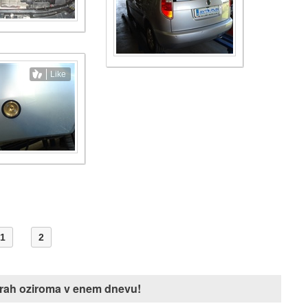
Like
1
2
j urah oziroma v enem dnevu!