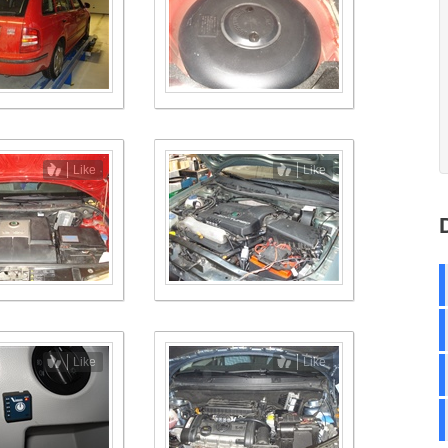
Like
Like
Like
Like