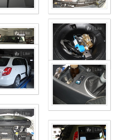
Like
Like
Vozili so se na plin, a dr
niso plačali
Like
Finančna uprava je podrobno
pregledala podatke o predela
avtomobilov na plin in odkrila š
Like
primere, ko so lastniki vozilo pr
tujini, a nato nikoli plačali uvoz
dajatev.
Like
Like