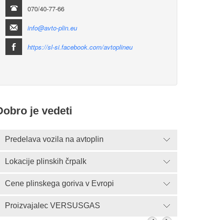
070/40-77-66
info@avto-plin.eu
https://sl-si.facebook.com/avtoplineu
Dobro je vedeti
Predelava vozila na avtoplin
Lokacije plinskih črpalk
Cene plinskega goriva v Evropi
Proizvajalec VERSUSGAS