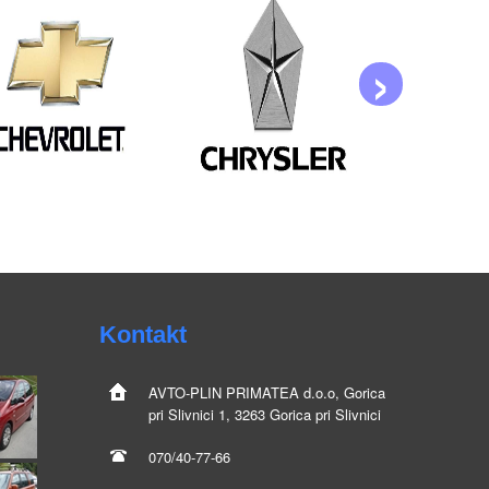
›
Kontakt
AVTO-PLIN
PRIMATEA d.o.o, Gorica
pri Slivnici 1, 3263 Gorica pri Slivnici
070/40-77-66