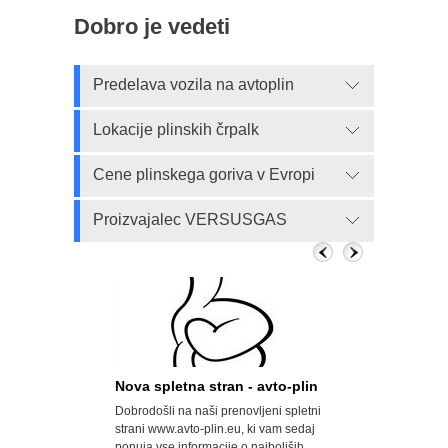
Dobro je vedeti
Predelava vozila na avtoplin
Lokacije plinskih črpalk
Cene plinskega goriva v Evropi
Proizvajalec VERSUSGAS
n, a državi
Nova spletna stran - avto-plin
Velik porast a
Dobrodošli na naši prenovljeni spletni
Opel svoje modele
odrobno
strani www.avto-plin.eu, ki vam sedaj
za uporabo avtopl
 predelavah
ponuja vse informacije o najboljših
naftni plin) prodaj