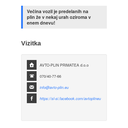
Večina vozil je predelanih na
plin že v nekaj urah oziroma v
enem dnevu!
Vizitka
AVTO-PLIN PRIMATEA d.o.o
070/40-77-66
info@avto-plin.eu
https://sl-si.facebook.com/avtoplineu