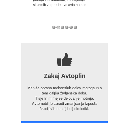
odkrila številne
sistemih za predelavo avta na plin.
pa so za doplačilo
 vozilo predelali v
serijsko predelani 
ačali uvoznih
7
Zakaj Avtoplin
Manjša obraba mehanskih delov motorja in s
tem daljša življenska doba.
Tišje in mirnejše delovanje motorja.
Avtomobil je zaradi zmanjšanja izpusta
škodljivih emisij bolj ekološki.