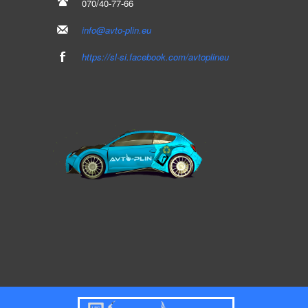
070/40-77-66
info@avto-plin.eu
https://sl-si.facebook.com/avtoplineu