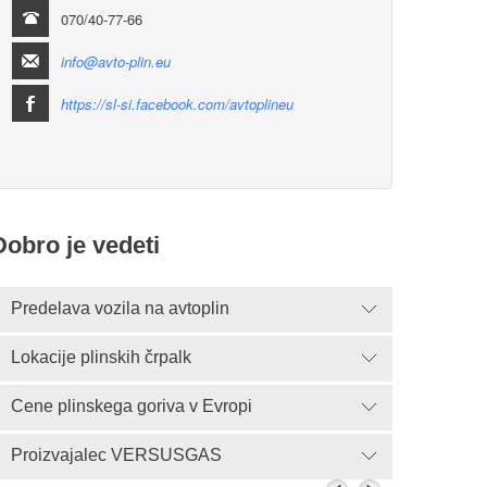
070/40-77-66
info@avto-plin.eu
https://sl-si.facebook.com/avtoplineu
Dobro je vedeti
Predelava vozila na avtoplin
Lokacije plinskih črpalk
Cene plinskega goriva v Evropi
Proizvajalec VERSUSGAS