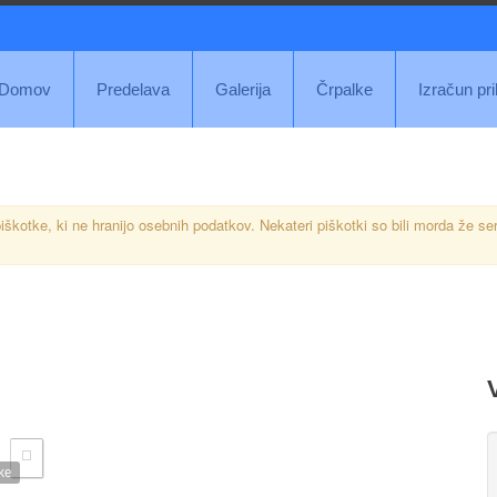
Domov
Predelava
Galerija
Črpalke
Izračun pr
iškotke, ki ne hranijo osebnih podatkov. Nekateri piškotki so bili morda že se
ke