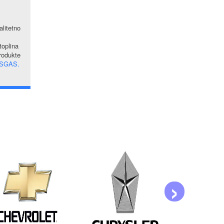
alitetno
oplina
produkte
SGAS.
›