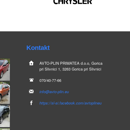
Kontakt
AVTO-PLIN
PRIMATEA d.o.o, Gorica
pri Slivnici 1, 3263 Gorica pri Slivnici
070/40-77-66
info@avto-plin.eu
https://sl-si.facebook.com/avtoplineu