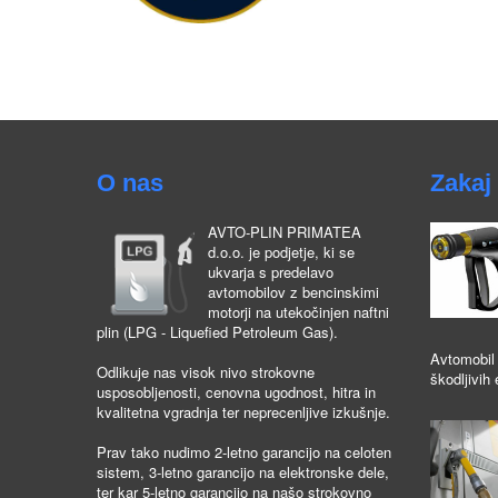
O nas
Zakaj 
AVTO-PLIN PRIMATEA
d.o.o. je podjetje, ki se
ukvarja s predelavo
avtomobilov z bencinskimi
motorji na utekočinjen naftni
plin (LPG - Liquefied Petroleum Gas).
Avtomobil 
Odlikuje nas visok nivo strokovne
škodljivih 
usposobljenosti, cenovna ugodnost, hitra in
kvalitetna vgradnja ter neprecenljive izkušnje.
Prav tako nudimo 2-letno garancijo na celoten
sistem, 3-letno garancijo na elektronske dele,
ter kar 5-letno garancijo na našo strokovno