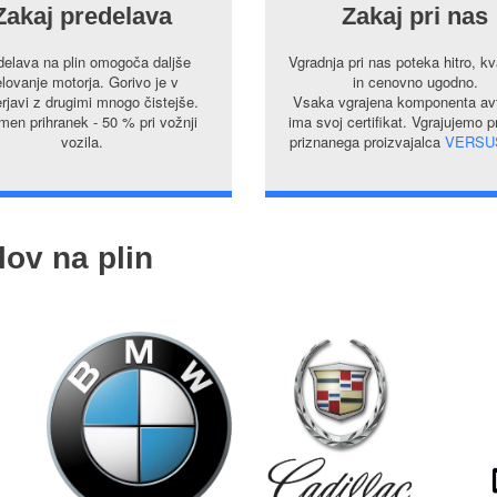
Zakaj predelava
Zakaj pri nas
delava na plin omogoča daljše
Vgradnja pri nas poteka hitro, kv
lovanje motorja. Gorivo je v
in cenovno ugodno.
rjavi z drugimi mnogo čistejše.
Vsaka vgrajena komponenta avt
en prihranek - 50 % pri vožnji
ima svoj certifikat. Vgrajujemo 
vozila.
priznanega proizvajalca
VERSU
lov na plin