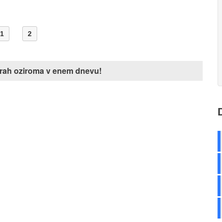
1
2
j urah oziroma v enem dnevu!