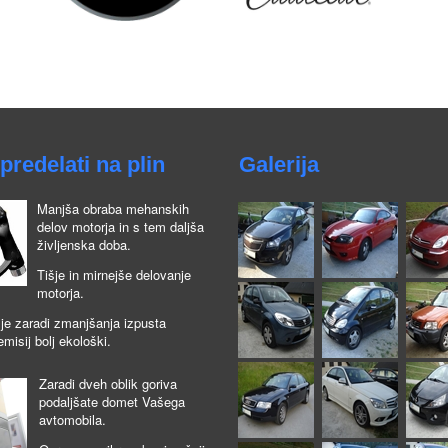
predelati na plin
Galerija
Manjša obraba mehanskih
delov motorja in s tem daljša
življenska doba.
Tišje in mirnejše delovanje
motorja.
je zaradi zmanjšanja izpusta
emisij bolj ekološki.
Zaradi dveh oblik goriva
podaljšate domet Vašega
avtomobila.