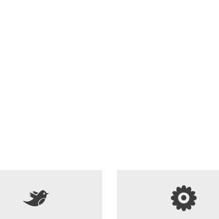
Vozili so se na plin, a d
niso plačali
Finančna uprava je podrobno
pregledala podatke o predel
avtomobilov na plin in odkrila 
primere, ko so lastniki vozilo p
tujini, a nato nikoli plačali uvo
dajatev.
5
s