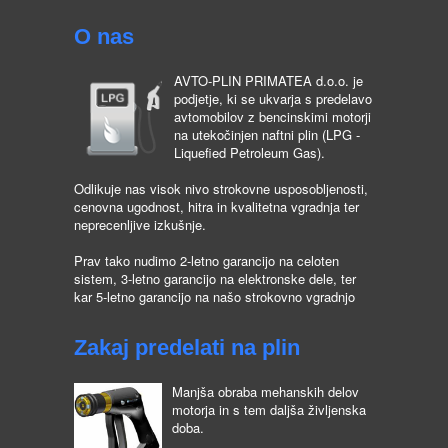
O nas
AVTO-PLIN PRIMATEA d.o.o. je
podjetje, ki se ukvarja s predelavo
avtomobilov z bencinskimi motorji
na utekočinjen naftni plin (LPG -
Liquefied Petroleum Gas).
Odlikuje nas visok nivo strokovne usposobljenosti,
cenovna ugodnost, hitra in kvalitetna vgradnja ter
neprecenljive izkušnje.
Prav tako nudimo 2-letno garancijo na celoten
sistem, 3-letno garancijo na elektronske dele, ter
kar 5-letno garancijo na našo strokovno vgradnjo
Zakaj predelati na plin
Manjša obraba mehanskih delov
motorja in s tem daljša življenska
doba.