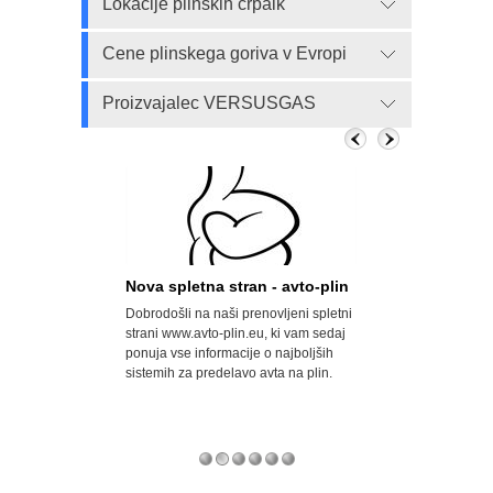
Lokacije plinskih črpalk
Cene plinskega goriva v Evropi
Proizvajalec VERSUSGAS
n, a državi
Nova spletna stran - avto-plin
Velik porast a
Dobrodošli na naši prenovljeni spletni
Opel svoje modele
odrobno
strani www.avto-plin.eu, ki vam sedaj
za uporabo avtopl
 predelavah
ponuja vse informacije o najboljših
naftni plin) prodaj
odkrila številne
sistemih za predelavo avta na plin.
pa so za doplačilo
 vozilo predelali v
serijsko predelani 
ačali uvoznih