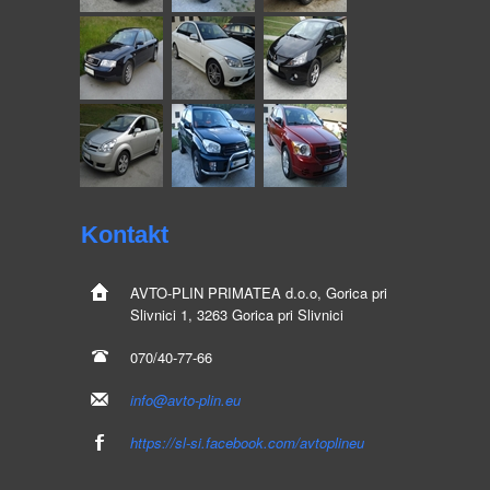
Kontakt
AVTO-PLIN
PRIMATEA d.o.o, Gorica pri
Slivnici 1, 3263 Gorica pri Slivnici
070/40-77-66
info@avto-plin.eu
https://sl-si.facebook.com/avtoplineu