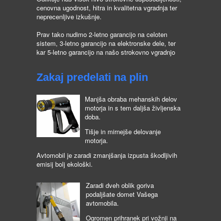
cenovna ugodnost, hitra in kvalitetna vgradnja ter
neprecenljive izkušnje.
Prav tako nudimo 2-letno garancijo na celoten
sistem, 3-letno garancijo na elektronske dele, ter
kar 5-letno garancijo na našo strokovno vgradnjo
Zakaj predelati na plin
Manjša obraba mehanskih delov
motorja in s tem daljša življenska
doba.
Tišje in mirnejše delovanje
motorja.
Avtomobil je zaradi zmanjšanja izpusta škodljivih
emisij bolj ekološki.
Zaradi dveh oblik goriva
podaljšate domet Vašega
avtomobila.
Ogromen prihranek pri vožnji na