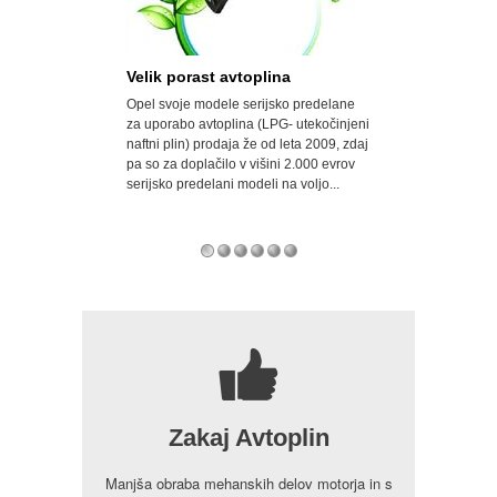
n - avto-plin
Velik porast avtoplina
Najbolj razšir
novljeni spletni
Opel svoje modele serijsko predelane
Veliko porabite z
u, ki vam sedaj
za uporabo avtoplina (LPG- utekočinjeni
za vas cenejšo po
 o najboljših
naftni plin) prodaja že od leta 2009, zdaj
AVTOPLIN. AVTOPL
 avta na plin.
pa so za doplačilo v višini 2.000 evrov
najbolj razširjeno 
serijsko predelani modeli na voljo...
sestavljen je iz p
Sloveniji se...
7
Zakaj Avtoplin
Manjša obraba mehanskih delov motorja in s