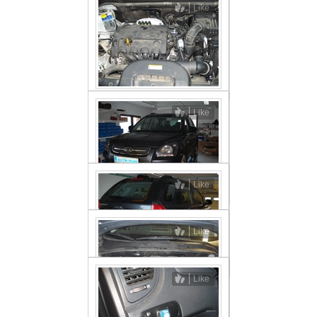
Like
Like
Like
Like
Like