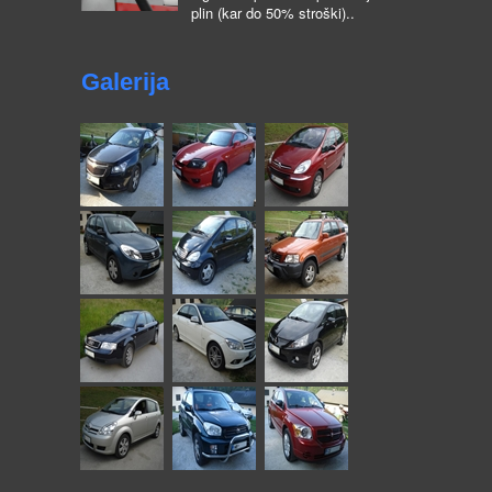
plin (kar do 50% stroški)..
Galerija