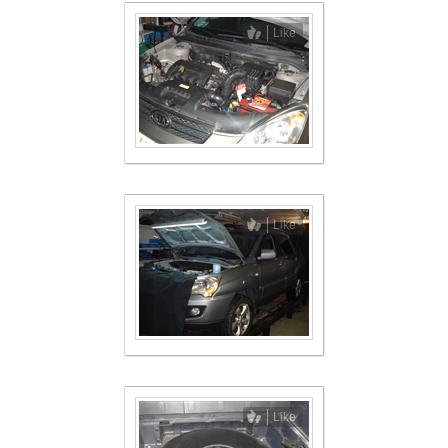
Like
Like
Like