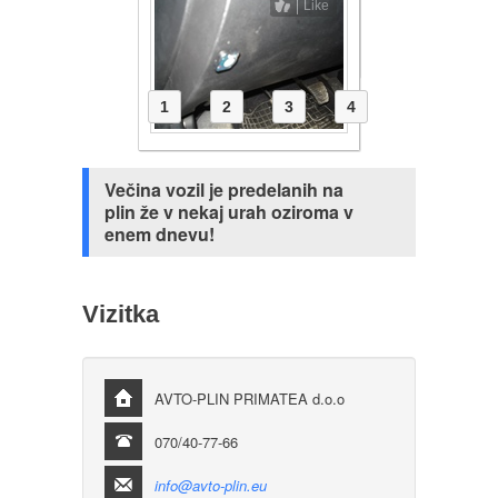
Like
1
2
3
4
Večina vozil je predelanih na
plin že v nekaj urah oziroma v
enem dnevu!
Vizitka
AVTO-PLIN PRIMATEA d.o.o
070/40-77-66
info@avto-plin.eu