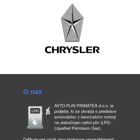
O nas
AVTO-PLIN PRIMATEA d.o.o. je
podjetje, ki se ukvarja s predelavo
avtomobilov z bencinskimi motorji
na utekočinjen naftni plin (LPG -
Liquefied Petroleum Gas).
Odlikuje nas visok nivo strokovne usposobljenosti,