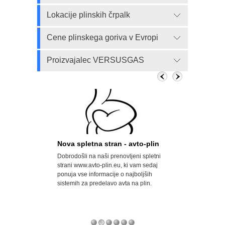
Lokacije plinskih črpalk
Cene plinskega goriva v Evropi
Proizvajalec VERSUSGAS
n, a državi
Nova spletna stran - avto-plin
Velik porast a
Dobrodošli na naši prenovljeni spletni
Opel svoje modele
odrobno
strani www.avto-plin.eu, ki vam sedaj
za uporabo avtopl
 predelavah
ponuja vse informacije o najboljših
naftni plin) prodaj
odkrila številne
sistemih za predelavo avta na plin.
pa so za doplačilo
 vozilo predelali v
serijsko predelani 
ačali uvoznih