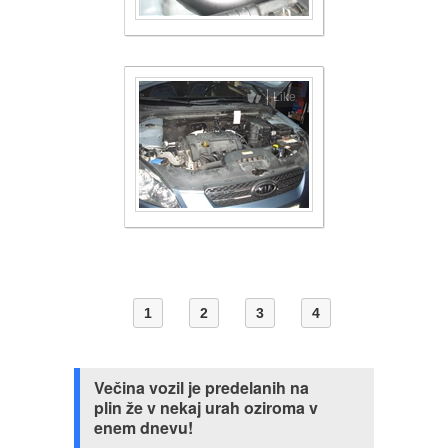
Like
1
2
3
4
Večina vozil je predelanih na
plin že v nekaj urah oziroma v
enem dnevu!