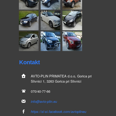
Kontakt
AVTO-PLIN
PRIMATEA d.o.o, Gorica pri
Slivnici 1, 3263 Gorica pri Slivnici
070/40-77-66
info@avto-plin.eu
https://sl-si.facebook.com/avtoplineu