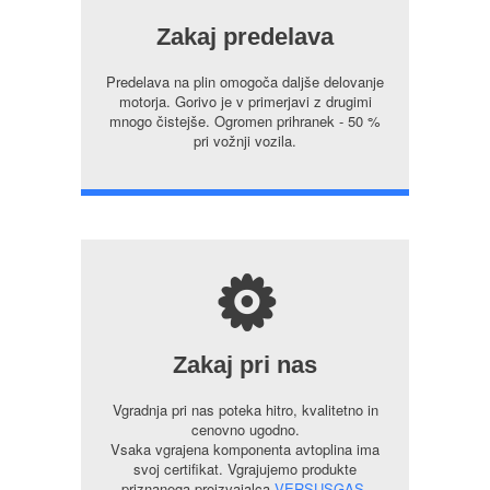
Zakaj predelava
Predelava na plin omogoča daljše delovanje
motorja. Gorivo je v primerjavi z drugimi
mnogo čistejše. Ogromen prihranek - 50 %
pri vožnji vozila.
s
Zakaj pri nas
Vgradnja pri nas poteka hitro, kvalitetno in
cenovno ugodno.
Vsaka vgrajena komponenta avtoplina ima
svoj certifikat. Vgrajujemo produkte
priznanega proizvajalca
VERSUSGAS.