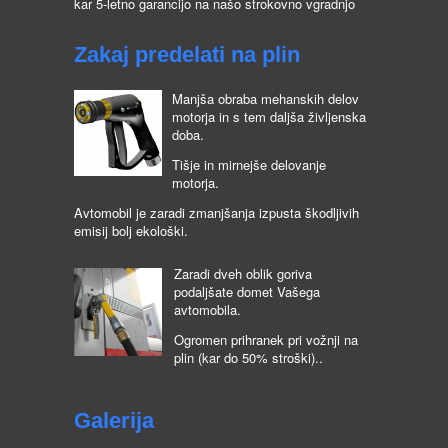
kar 5-letno garancijo na našo strokovno vgradnjo
Zakaj predelati na plin
Manjša obraba mehanskih delov
motorja in s tem daljša življenska
doba.
Tišje in mirnejše delovanje
motorja.
Avtomobil je zaradi zmanjšanja izpusta škodljivih
emisij bolj ekološki.
Zaradi dveh oblik goriva
podaljšate domet Vašega
avtomobila.
Ogromen prihranek pri vožnji na
plin (kar do 50% stroški)..
Galerija