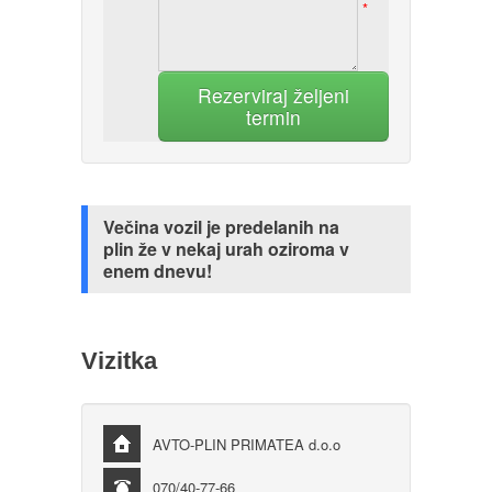
*
Rezerviraj željeni
termin
Večina vozil je predelanih na
plin že v nekaj urah oziroma v
enem dnevu!
Vizitka
AVTO-PLIN PRIMATEA d.o.o
070/40-77-66