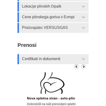
Lokacije plinskih črpalk
Cene plinskega goriva v Evropi
Proizvajalec VERSUSGAS
Prenosi
Certifikati in dokumenti
n, a državi
Nova spletna stran - avto-plin
Velik porast a
Dobrodošli na naši prenovljeni spletni
Opel svoje modele