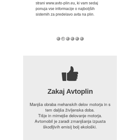
odrobno
strani www.avto-plin.eu, ki vam sedaj
za uporabo avtopl
 predelavah
ponuja vse informacije o najboljših
naftni plin) prodaj
odkrila številne
sistemih za predelavo avta na plin.
pa so za doplačilo
 vozilo predelali v
serijsko predelani 
ačali uvoznih
7
Zakaj Avtoplin
Manjša obraba mehanskih delov motorja in s
tem daljša življenska doba.
Tišje in mirnejše delovanje motorja.
Avtomobil je zaradi zmanjšanja izpusta
škodljivih emisij bolj ekološki.