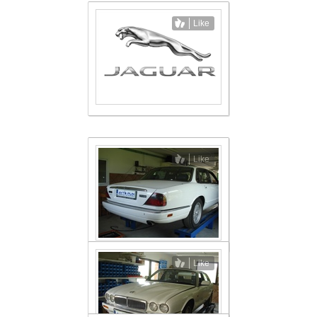
Like
Like
Like