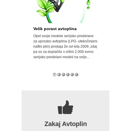
n - avto-plin
Velik porast avtoplina
Najbolj razšir
novljeni spletni
Opel svoje modele serijsko predelane
Veliko porabite z
u, ki vam sedaj
za uporabo avtoplina (LPG- utekočinjeni
za vas cenejšo po
 o najboljših
naftni plin) prodaja že od leta 2009, zdaj
AVTOPLIN. AVTOPL
 avta na plin.
pa so za doplačilo v višini 2.000 evrov
najbolj razširjeno 
serijsko predelani modeli na voljo...
sestavljen je iz p
Sloveniji se...
7
Zakaj Avtoplin