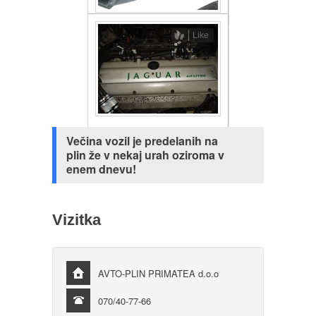
Like
Večina vozil je predelanih na
plin že v nekaj urah oziroma v
enem dnevu!
Vizitka
AVTO-PLIN PRIMATEA d.o.o
070/40-77-66