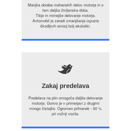
Manjša obraba mehanskih delov motorja in s
tem daljša življenska doba.
Tišje in mirnejše delovanje motorja.
Avtomobil je zaradi zmanjšanja izpusta
škodljivih emisij bolj ekološki.
5
Zakaj predelava
Predelava na plin omogoča daljše delovanje
motorja. Gorivo je v primerjavi z drugimi
mnogo čistejše. Ogromen prihranek - 50 %
pri vožnji vozila.