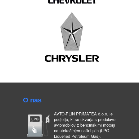
O nas
AVTO-PLIN PRIMATEA d.o.o. je
podjetje, ki se ukvarja s predelavo
avtomobilov z bencinskimi motorji
na utekočinjen naftni plin (LPG -
Liquefied Petroleum Gas).