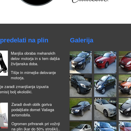
predelati na plin
Galerija
Manjša obraba mehanskih
delov motorja in s tem daljša
življenska doba.
Tišje in mirnejše delovanje
motorja.
je zaradi zmanjšanja izpusta
emisij bolj ekološki.
Zaradi dveh oblik goriva
podaljšate domet Vašega
avtomobila.
Ogromen prihranek pri vožnji
na plin (kar do 50% stroški)..