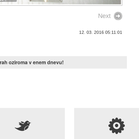
Next
12. 03. 2016 05:11:01
Vozili so se na pli
niso plačali
Finančna uprava je p
j urah oziroma v enem dnevu!
pregledala podatke o 
avtomobilov na plin in 
primere, ko so lastniki 
tujini, a nato nikoli pla
dajatev.
5
s