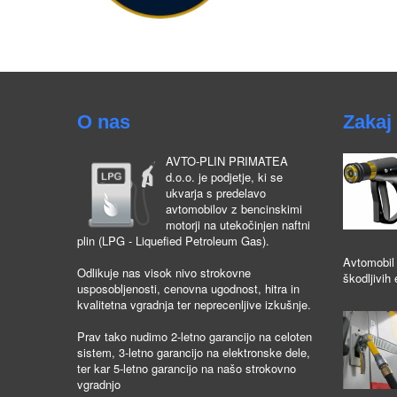
O nas
Zakaj 
AVTO-PLIN PRIMATEA
d.o.o. je podjetje, ki se
ukvarja s predelavo
avtomobilov z bencinskimi
motorji na utekočinjen naftni
plin (LPG - Liquefied Petroleum Gas).
Avtomobil 
Odlikuje nas visok nivo strokovne
škodljivih 
usposobljenosti, cenovna ugodnost, hitra in
kvalitetna vgradnja ter neprecenljive izkušnje.
Prav tako nudimo 2-letno garancijo na celoten
sistem, 3-letno garancijo na elektronske dele,
ter kar 5-letno garancijo na našo strokovno
vgradnjo