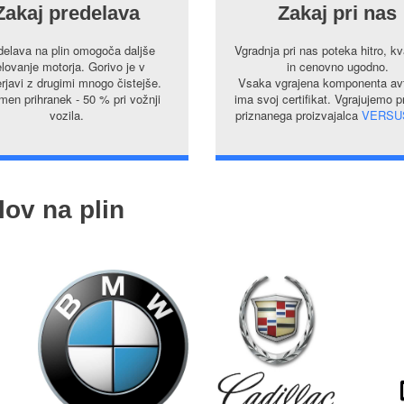
Zakaj predelava
Zakaj pri nas
delava na plin omogoča daljše
Vgradnja pri nas poteka hitro, kv
lovanje motorja. Gorivo je v
in cenovno ugodno.
rjavi z drugimi mnogo čistejše.
Vsaka vgrajena komponenta avt
en prihranek - 50 % pri vožnji
ima svoj certifikat. Vgrajujemo 
vozila.
priznanega proizvajalca
VERSU
lov na plin