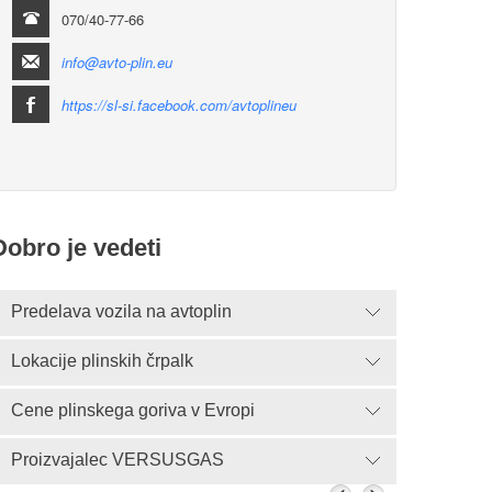
070/40-77-66
info@avto-plin.eu
https://sl-si.facebook.com/avtoplineu
Dobro je vedeti
Predelava vozila na avtoplin
Lokacije plinskih črpalk
Cene plinskega goriva v Evropi
Proizvajalec VERSUSGAS