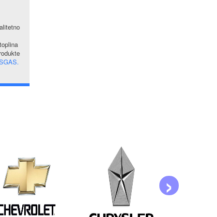
alitetno
oplina
produkte
SGAS.
›