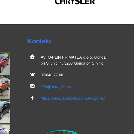
Kontakt
AVTO-PLIN
PRIMATEA d.o.o, Gorica
pri Slivnici 1, 3263 Gorica pri Slivnici
070/40-77-66
info@avto-plin.eu
https://sl-si.facebook.com/avtoplineu