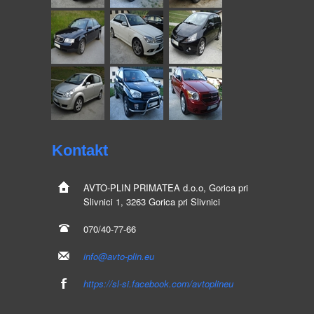
Kontakt
AVTO-PLIN
PRIMATEA d.o.o, Gorica pri
Slivnici 1, 3263 Gorica pri Slivnici
070/40-77-66
info@avto-plin.eu
https://sl-si.facebook.com/avtoplineu