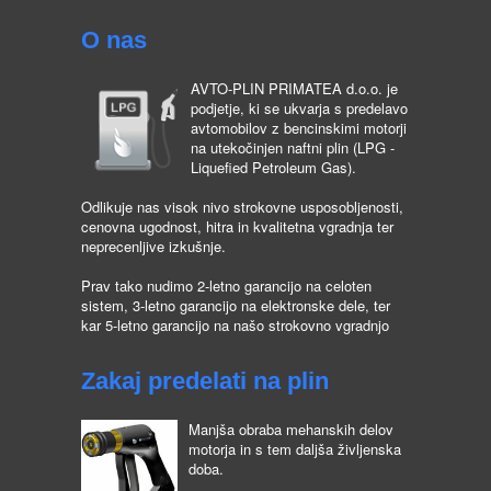
O nas
AVTO-PLIN PRIMATEA d.o.o. je
podjetje, ki se ukvarja s predelavo
avtomobilov z bencinskimi motorji
na utekočinjen naftni plin (LPG -
Liquefied Petroleum Gas).
Odlikuje nas visok nivo strokovne usposobljenosti,
cenovna ugodnost, hitra in kvalitetna vgradnja ter
neprecenljive izkušnje.
Prav tako nudimo 2-letno garancijo na celoten
sistem, 3-letno garancijo na elektronske dele, ter
kar 5-letno garancijo na našo strokovno vgradnjo
Zakaj predelati na plin
Manjša obraba mehanskih delov
motorja in s tem daljša življenska
doba.