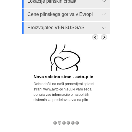
Lokacije plinskih črpalk
Cene plinskega goriva v Evropi
Proizvajalec VERSUSGAS
n, a državi
Nova spletna stran - avto-plin
Velik porast a
Dobrodošli na naši prenovljeni spletni
Opel svoje modele
odrobno
strani www.avto-plin.eu, ki vam sedaj
za uporabo avtopl
 predelavah
ponuja vse informacije o najboljših
naftni plin) prodaj
odkrila številne
sistemih za predelavo avta na plin.
pa so za doplačilo
 vozilo predelali v
serijsko predelani 
ačali uvoznih