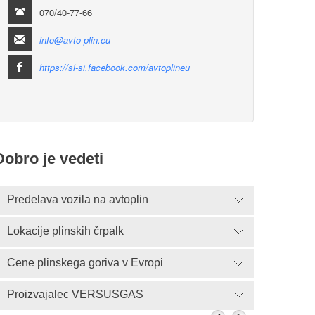
070/40-77-66
info@avto-plin.eu
https://sl-si.facebook.com/avtoplineu
Dobro je vedeti
Predelava vozila na avtoplin
Lokacije plinskih črpalk
Cene plinskega goriva v Evropi
Proizvajalec VERSUSGAS