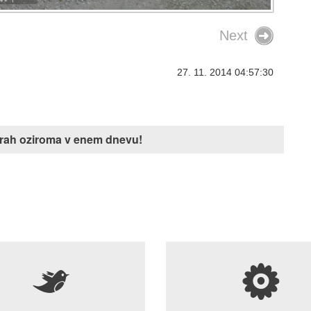
Next
27. 11. 2014 04:57:30
Vozili so se na plin, a dr
niso plačali
Finančna uprava je podrobno
j urah oziroma v enem dnevu!
pregledala podatke o predela
avtomobilov na plin in odkrila š
primere, ko so lastniki vozilo pr
tujini, a nato nikoli plačali uvoz
dajatev.
5
s