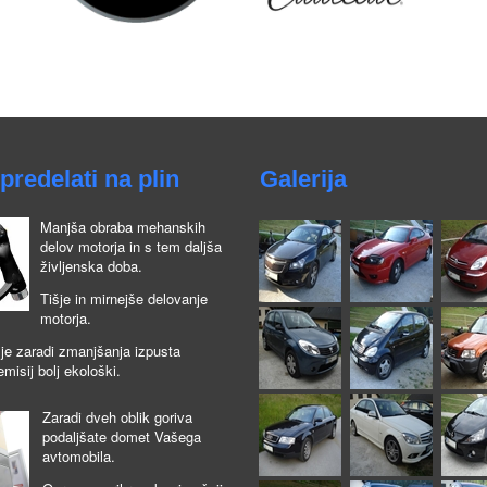
predelati na plin
Galerija
Manjša obraba mehanskih
delov motorja in s tem daljša
življenska doba.
Tišje in mirnejše delovanje
motorja.
je zaradi zmanjšanja izpusta
emisij bolj ekološki.
Zaradi dveh oblik goriva
podaljšate domet Vašega
avtomobila.