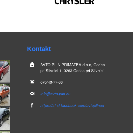
Kontakt
AVTO-PLIN
PRIMATEA d.o.o, Gorica
pri Slivnici 1, 3263 Gorica pri Slivnici
070/40-77-66
info@avto-plin.eu
https://sl-si.facebook.com/avtoplineu